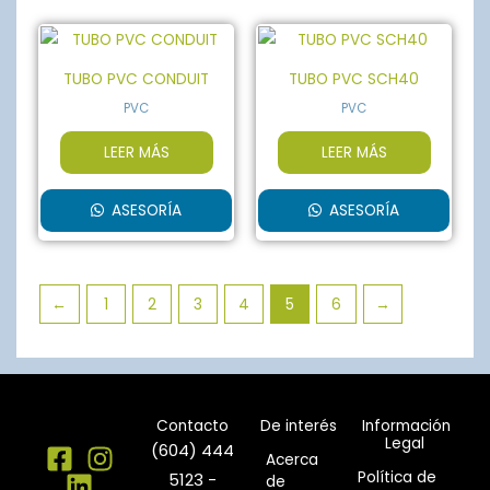
TUBO PVC CONDUIT
TUBO PVC SCH40
PVC
PVC
LEER MÁS
LEER MÁS
ASESORÍA
ASESORÍA
←
1
2
3
4
5
6
→
Contacto
De interés
Información
Legal
(604) 444
Acerca
Política de
5123 -
de