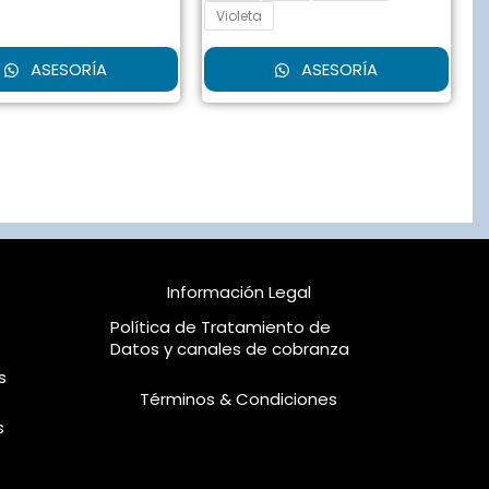
elegir
Violeta
en
la
ASESORÍA
ASESORÍA
página
de
producto
Información Legal
Política de Tratamiento de
Datos y canales de cobranza
s
Términos & Condiciones
s