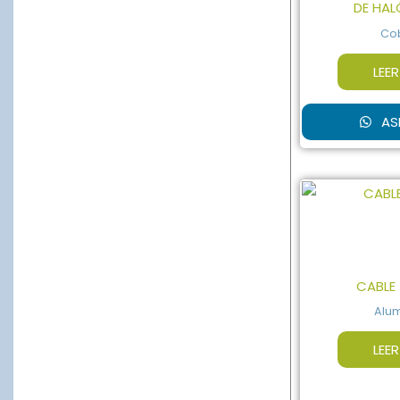
DE HA
Co
LEE
AS
CABLE
Alum
LEE