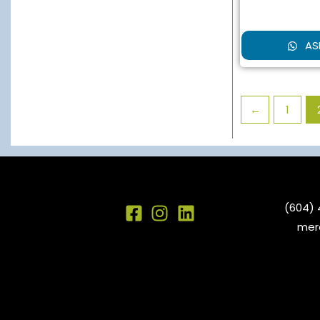
AS
←
1
(604) 
mer