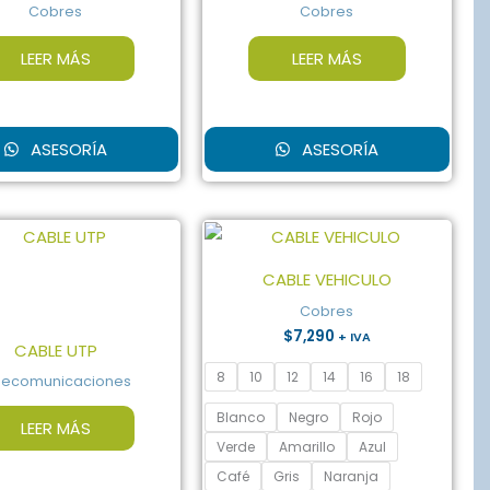
Cobres
Cobres
LEER MÁS
LEER MÁS
ASESORÍA
ASESORÍA
Este
producto
CABLE VEHICULO
tiene
Cobres
múltiples
$
7,290
+ IVA
CABLE UTP
variantes.
8
10
12
14
16
18
Las
lecomunicaciones
opciones
Blanco
Negro
Rojo
LEER MÁS
se
Verde
Amarillo
Azul
pueden
Café
Gris
Naranja