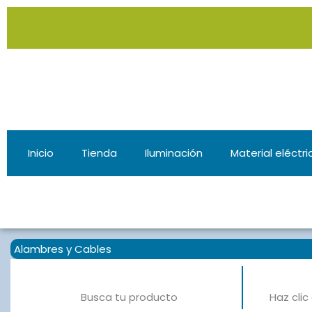
Ir
al
contenido
Inicio
Tienda
Iluminación
Material eléctri
Alambres y Cables
Busca tu producto
Haz cli