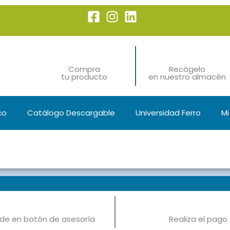
Compra
Recógelo
tu producto
en nuestro almacén
co
Catálogo Descargable
Universidad Ferro
Mi
c de en botón de asesoría
Realiza el pago