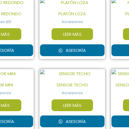
D REDONDO
PLAFÓN LOZA
P
es LED
Accesorios
R MÁS
LEER MÁS
ESORÍA
ASESORÍA
R MINI
SENSOR TECHO
SENSO
sorios
Accesorios
R MÁS
LEER MÁS
ESORÍA
ASESORÍA