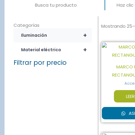
Busca tu producto
Haz cli
Categorías
Mostrando 25–
+
Iluminación
+
Material eléctrico
Filtrar por precio
MARCO P
RECTANGU
Acce
LEE
AS