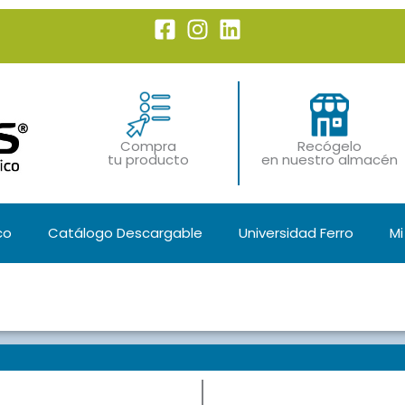
Compra
Recógelo
tu producto
en nuestro almacén
co
Catálogo Descargable
Universidad Ferro
Mi