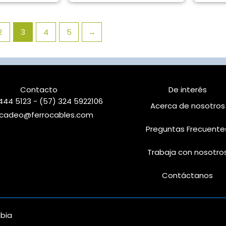
2
3
4
5
→
Contacto
De interés
444 5123 - (57) 324 5922106
Acerca de nosotros
cadeo@ferrocables.com
Preguntas Frecuente
Trabaja con nosotro
Contáctanos
mbia