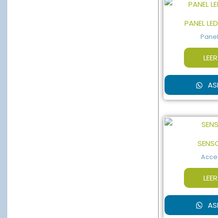
PANEL LE
Panel
LEE
AS
SENSO
Acce
LEE
AS