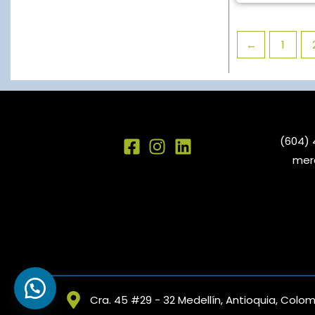
←
1
(604) 
mer
Cra. 45 #29 - 32 Medellín, Antioquia, Colo