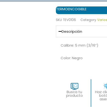
TERMOENCOGIBLE
SKU
TEV0106
Category
Vario
Descripción
Calibre:
5 mm (3/16”)
Color:
Negro
Busca tu
Haz cl
producto
bot
ase