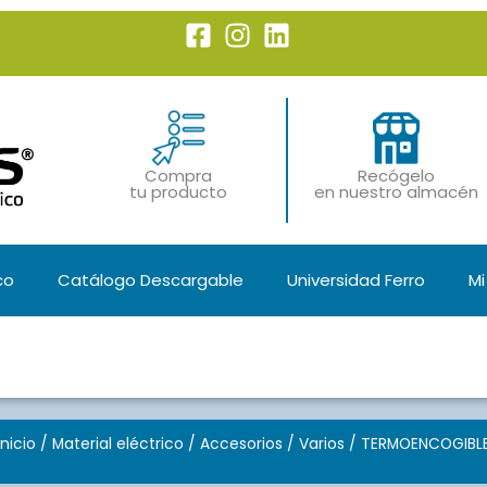
Compra
Recógelo
tu producto
en nuestro almacén
co
Catálogo Descargable
Universidad Ferro
Mi
Inicio
/
Material eléctrico
/
Accesorios
/
Varios
/ TERMOENCOGIBL