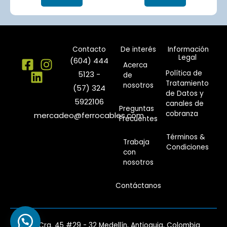
Contacto
De interés
Información
Legal
(604) 444
Acerca
Política de
5123 -
de
Tratamiento
nosotros
(57) 324
de Datos y
5922106
canales de
Preguntas
cobranza
mercadeo@ferrocables.com
Frecuentes
Términos &
Trabaja
Condiciones
con
nosotros
Contáctanos
Cra. 45 #29 - 32 Medellín, Antioquia, Colombia