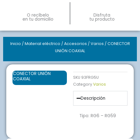
O recíbelo
Disfruta
en tu domicilio
tu producto
Inicio
/
Material eléctrico
/
Accesorios
/
Varios
/ CONECTOR
UNIÓN COAXIAL
CONECTOR UNIÓN
SKU
93FRG5U
COAXIAL
Category
Varios
Descripción
Tipo: RG6 – RG59