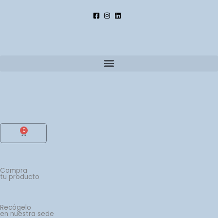
Ir
al
contenido
0
Cart
Compra
tu producto
Recógelo
en nuestra sede