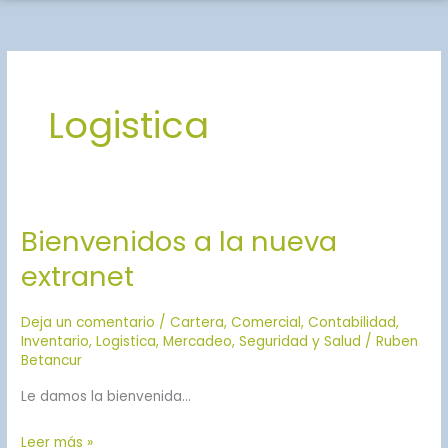
Logistica
Bienvenidos a la nueva
Bienvenidos
a
extranet
la
nueva
Deja un comentario
/
Cartera
,
Comercial
,
Contabilidad
,
extranet
Inventario
,
Logistica
,
Mercadeo
,
Seguridad y Salud
/
Ruben
Betancur
Le damos la bienvenida…
Leer más »