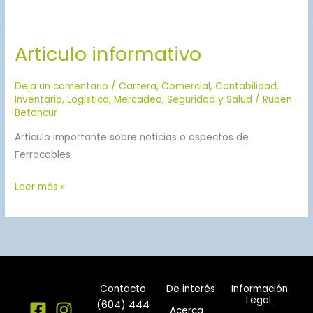
Articulo informativo
Articulo
informativo
Deja un comentario
/
Cartera
,
Comercial
,
Contabilidad
,
Inventario
,
Logistica
,
Mercadeo
,
Seguridad y Salud
/
Ruben
Betancur
Articulo importante sobre noticias o aspectos de
Ferrocables
Leer más »
Contacto
De interés
Información
Legal
(604) 444
Acerca