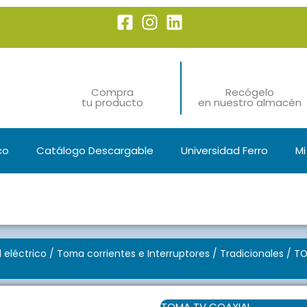
Compra
Recógelo
tu producto
en nuestro almacén
co
Catálogo Descargable
Universidad Ferro
Mi
l eléctrico
/
Toma corrientes e Interruptores
/
Tradicionales
/ TO
TOMA TV COAXIAL