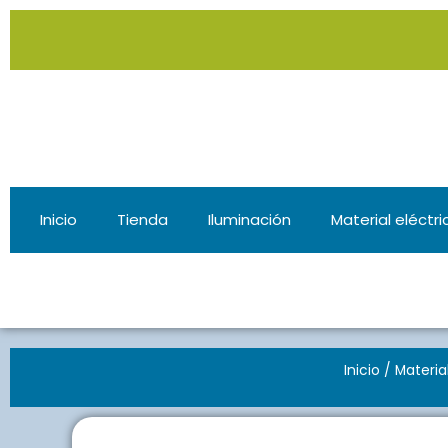
Ir
al
contenido
Inicio
Tienda
Iluminación
Material eléctri
Inicio
/
Materia