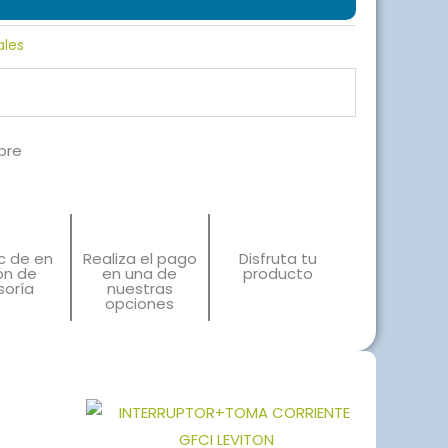
ales
bre
ic de en
Realiza el pago
Disfruta tu
ón de
en una de
producto
soría
nuestras
opciones