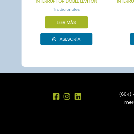
INTERRUPTOR DOBLE LEVITON
INTERR
Tradicionales
LEER MÁS
ASESORÍA
(604) 
mer