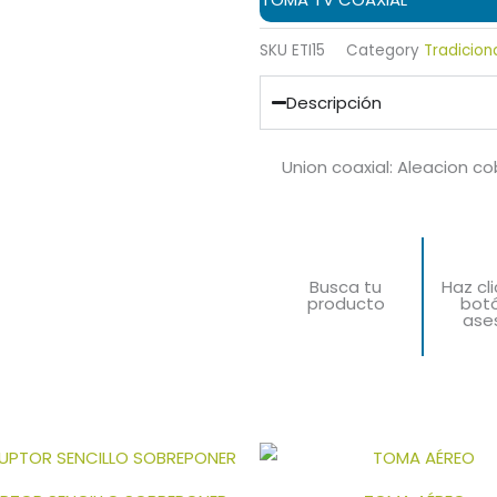
SKU
ETI15
Category
Tradicion
Descripción
Union coaxial: Aleacion co
Busca tu
Haz cl
producto
bot
ase