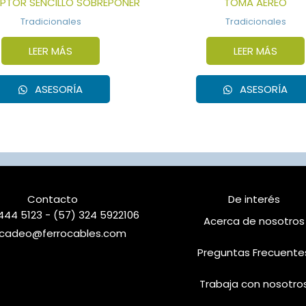
UPTOR SENCILLO SOBREPONER
TOMA AÉREO
Tradicionales
Tradicionales
LEER MÁS
LEER MÁS
ASESORÍA
ASESORÍA
Contacto
De interés
444 5123 - (57) 324 5922106
Acerca de nosotros
cadeo@ferrocables.com
Preguntas Frecuente
Trabaja con nosotro