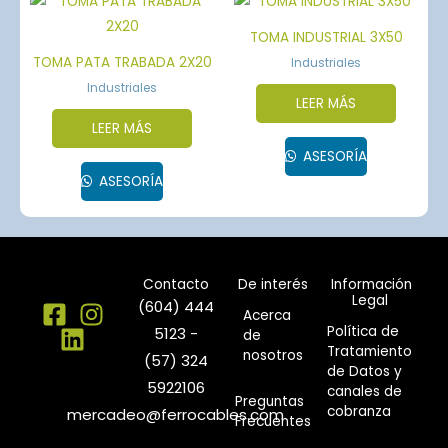
TOMA INDUSTRIAL 3X50
TOMA PATA TRABADA 2X20
Industriales
Industriales
LEER MÁS
LEER MÁS
ASESORÍA
ASESORÍA
Contacto
De interés
Información
Legal
(604) 444
Acerca
Política de
5123 -
de
Tratamiento
nosotros
(57) 324
de Datos y
5922106
canales de
Preguntas
cobranza
mercadeo@ferrocables.com
Frecuentes