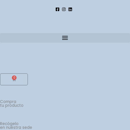
Ir
al
contenido
0
Cart
Compra
tu producto
Recógelo
en nuestra sede