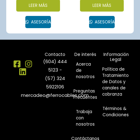
LEER MÁS
LEER MÁS
ASESORÍA
ASESORÍA
Contacto
De interés
Información
Legal
(604) 444
Acerca
Política de
5123 -
de
Tratamiento
nosotros
(57) 324
de Datos y
5922106
canales de
Preguntas
cobranza
mercadeo@ferrocables.com
Frecuentes
Términos &
Trabaja
Condiciones
con
nosotros
Contáctanos