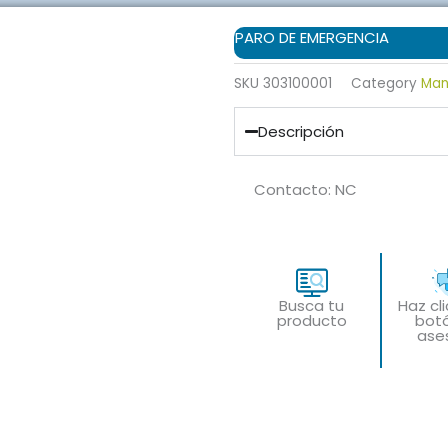
PARO DE EMERGENCIA
SKU
303100001
Category
Man
Descripción
Contacto: NC
Busca tu
Haz cl
producto
bot
ase