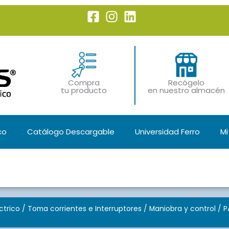
Compra
Recógelo
tu producto
en nuestro almacén
co
Catálogo Descargable
Universidad Ferro
Mi
ctrico
/
Toma corrientes e Interruptores
/
Maniobra y control
/ P