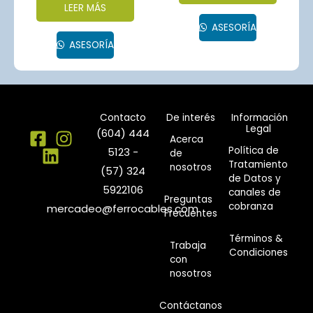
LEER MÁS
ASESORÍA
ASESORÍA
Contacto
De interés
Información
Legal
(604) 444
Acerca
Política de
5123 -
de
Tratamiento
nosotros
(57) 324
de Datos y
5922106
canales de
Preguntas
cobranza
mercadeo@ferrocables.com
Frecuentes
Términos &
Trabaja
Condiciones
con
nosotros
Contáctanos