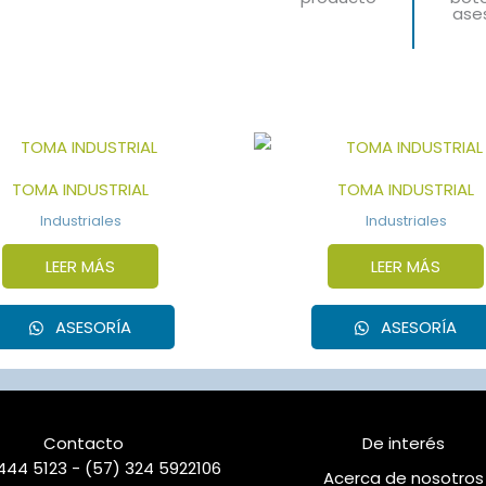
ase
TOMA INDUSTRIAL
TOMA INDUSTRIAL
Industriales
Industriales
LEER MÁS
LEER MÁS
ASESORÍA
ASESORÍA
Contacto
De interés
444 5123 - (57) 324 5922106
Acerca de nosotros