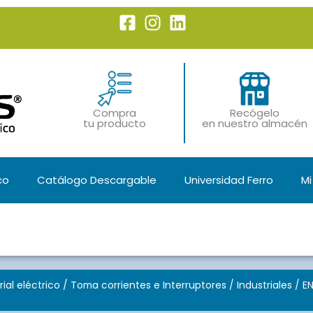
Compra
Recógelo
tu producto
en nuestro almacén
co
Catálogo Descargable
Universidad Ferro
Mi
ial eléctrico
/
Toma corrientes e Interruptores
/
Industriales
/ EN