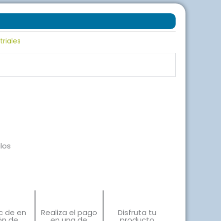
triales
ilos
ic de en
Realiza el pago
Disfruta tu
ón de
en una de
producto