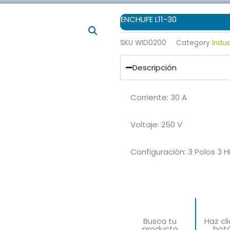
ENCHUFE L11-30
SKU
WID0200
Category
Indus
Descripción
Corriente:
30 A
Voltaje:
250 V
Configuración:
3 Polos 3 H
Busca tu
Haz cl
producto
bot