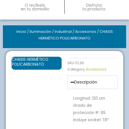
O recíbelo
Disfruta
en tu domicilio
tu producto
Inicio
/
Iluminación
/
Industrial
/
Accesorios
/ CHASIS
HERMÉTICO POLICARBONATO
CHASIS HERMÉTICO
SKU
ITL36
POLICARBONATO
Category
Accesorios
Descripción
Longitud: 120 cm
Grado de
protección IP: 65
Incluye socket T8*