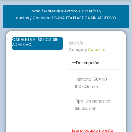
Inicio
/
Material eléctrico
/
Tuberías y
ductos
/
Canaleta
/ CANALETA PLÁSTICA SIN ADHESIVO
CANALETA PLÁSTICA SIN
SKU
N/A
ADHESIVO
Category
Canaleta
Descripción
Tamaño:
60×40 –
100×45 mm
Tipo:
Sin adhesivo –
Sin división
Este producto no está