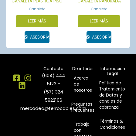
CANALETA PLÁSTICA PISO
CANALETA RANURADA
Canaleta
Canaleta
LEER MÁS
LEER MÁS
ASESORÍA
ASESORÍA
Contacto
De interés
Información
Legal
(604) 444
Acerca
Política de
5123 -
de
Tratamiento
nosotros
(57) 324
de Datos y
5922106
canales de
Preguntas
cobranza
mercadeo@ferrocables.com
Frecuentes
Términos &
Trabaja
Condiciones
con