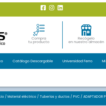
Compra
Recógelo
tu producto
en nuestro almacén
co
Catálogo Descargable
Universidad Ferro
Mi
cio
/
Material eléctrico
/
Tuberías y ductos
/
PVC
/ ADAPTADOR 