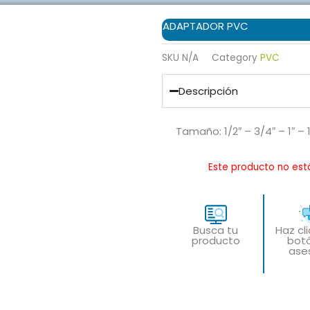
ADAPTADOR PVC
SKU
N/A
Category
PVC
Descripción
Tamaño: 1/2″ – 3/4″ – 1″ – 1 
Este producto no est
Busca tu
Haz cl
producto
bot
ase