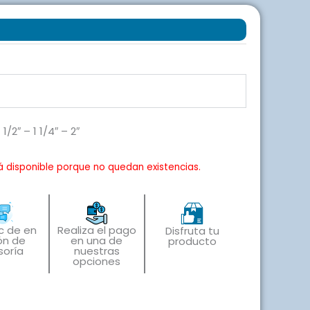
1/2″ – 1 1/4″ – 2″
á disponible porque no quedan existencias.
ic de en
Realiza el pago
Disfruta tu
ón de
en una de
producto
soría
nuestras
opciones