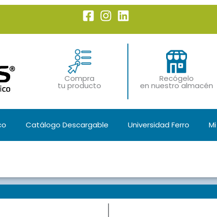
Compra
Recógelo
tu producto
en nuestro almacén
co
Catálogo Descargable
Universidad Ferro
Mi