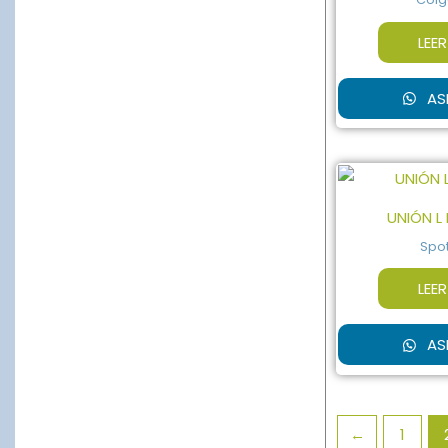
LEE
AS
UNIÓN L 
Spot
LEE
AS
←
1