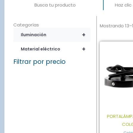
Busca tu producto
Haz cli
Categorías
Mostrando 13–1
+
Iluminación
+
Material eléctrico
Filtrar por precio
PORTALÁMP
COL
Colg